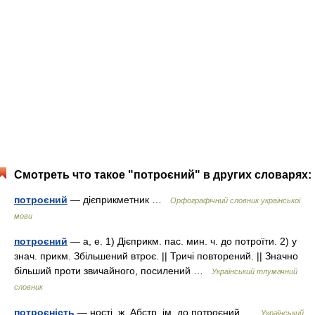
Смотреть что такое "потроєний" в других словарях:
потроєний
— дієприкметник …
Орфографічний словник української
мови
потроєний
— а, е. 1) Дієприкм. пас. мин. ч. до потроїти. 2) у
знач. прикм. Збільшений втроє. || Тричі повторений. || Значно
більший проти звичайного, посилений …
Український тлумачний
словник
потроєність
— ності, ж. Абстр. ім. до потроєний …
Український