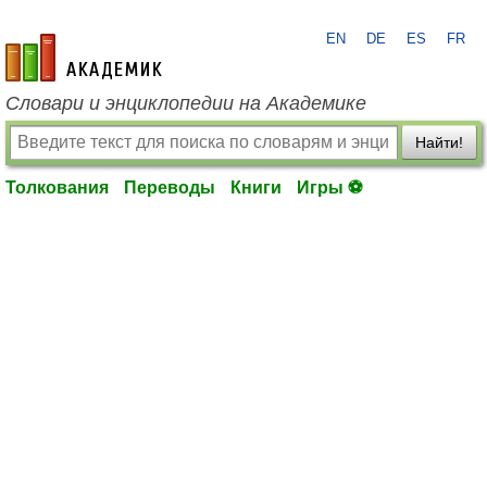
EN
DE
ES
FR
academic.ru
Словари и энциклопедии на Академике
Найти!
Толкования
Переводы
Книги
Игры ⚽