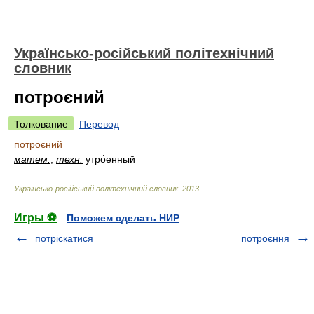
Українсько-російський політехнічний
словник
потроєний
Толкование
Перевод
потроєний
матем.
;
техн.
утро́енный
Українсько-російський політехнічний словник
.
2013
.
Игры ⚽
Поможем сделать НИР
потріскатися
потроєння