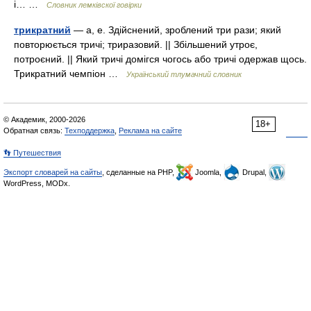
і… …
Словник лемківскої говірки
трикратний
— а, е. Здійснений, зроблений три рази; який
повторюється тричі; триразовий. || Збільшений утроє,
потроєний. || Який тричі домігся чогось або тричі одержав щось.
Трикратний чемпіон …
Український тлумачний словник
© Академик, 2000-2026
18+
Обратная связь:
Техподдержка
,
Реклама на сайте
👣 Путешествия
Экспорт словарей на сайты
, сделанные на PHP,
Joomla,
Drupal,
WordPress, MODx.