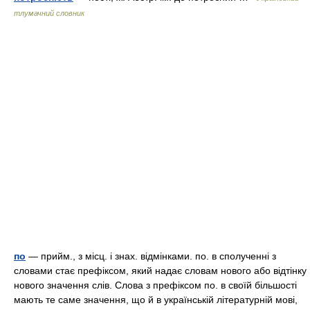
тлумачний словник
по
— прийм., з місц. і знах. відмінками. по. в сполученні з
словами стає префіксом, який надає словам нового або відтінку
нового значення слів. Слова з префіксом по. в своїй більшості
мають те саме значення, що й в українській літературній мові,